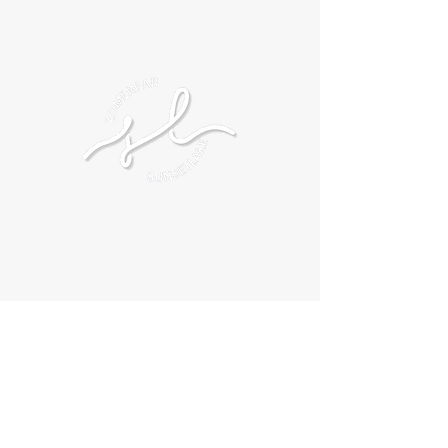
SUNSETLAKE
DOMEIN VOSSENBERG
Hogestraat 194
8830 Hooglede
Info@sunsetlake.be
0471/205726
7/7 OPEN
2 juli tem 16 augustus