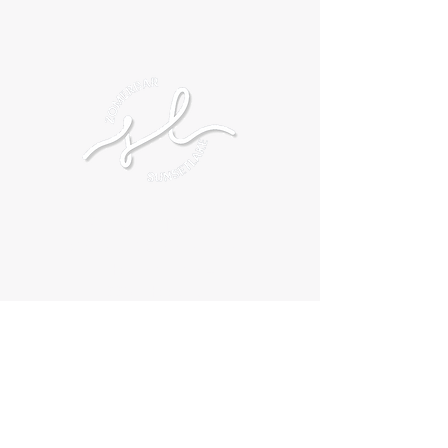
SUNSETLAKE
DOMEIN VOSSENBERG
Hogestraat 194
8830 Hooglede
Info@sunsetlake.be
0471/205726
7/7 OPEN
2 juli tem 16 augustus