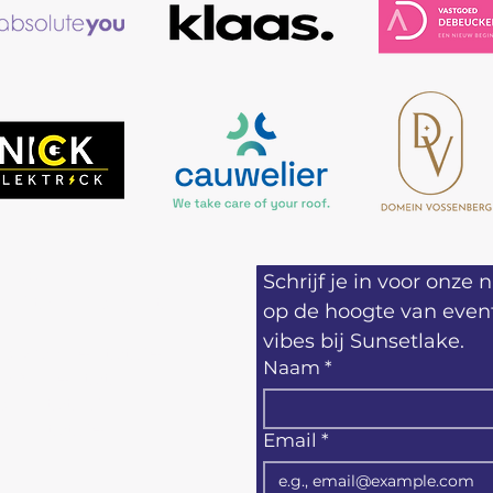
/7 OPEN
Schrijf je in voor onze n
 juli tem 16 augustus
op de hoogte van event
vibes bij Sunsetlake.
a-woe: 14u tot 24u
Naam
*
o-Vr: 14u tot 01u
a: 11u tot 02u
o: 11u tot 24u
Email
*