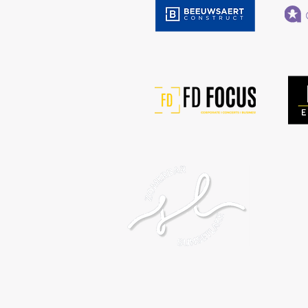
7
2
M
D
Z
Z