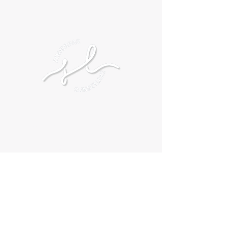
SUNSETLAKE
DOMEIN VOSSENBERG
Hogestraat 194
8830 Hooglede
Info@sunsetlake.be
0471/205726
7/7 OPEN
2 juli tem 16 augustus