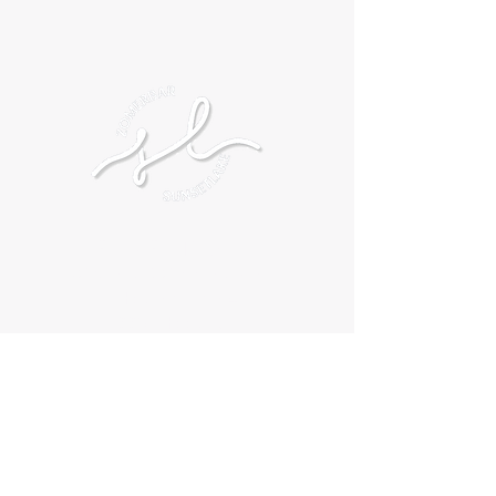
SUNSETLAKE
DOMEIN VOSSENBERG
Hogestraat 194
8830 Hooglede
Info@sunsetlake.be
0471/205726
7/7 OPEN
2 juli tem 16 augustus