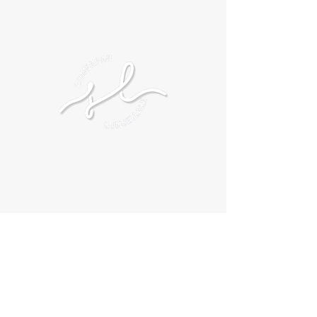
SUNSETLAKE
DOMEIN VOSSENBERG
Hogestraat 194
8830 Hooglede
Info@sunsetlake.be
0471/205726
7/7 OPEN
2 juli tem 16 augustus