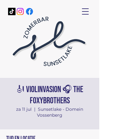
🎻 Violinvasion 🎧 The
Foxybrothers
za 11 jul
  |  
Sunsetlake - Domein
Vossenberg
Tijd en locatie